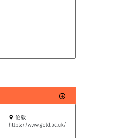
伦敦
https://www.gold.ac.uk/