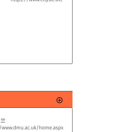
格兰
//www.dmu.ac.uk/home.aspx