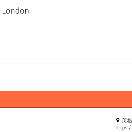
of London
英
https: