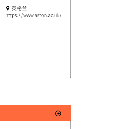
英格兰
https://www.aston.ac.uk/