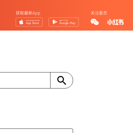
获取最新App
关注委员
Download on the
GET IT ON
App Store
Google Play