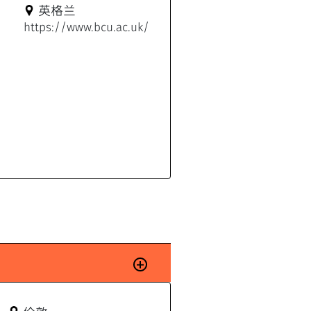
英格兰
https://www.bcu.ac.uk/